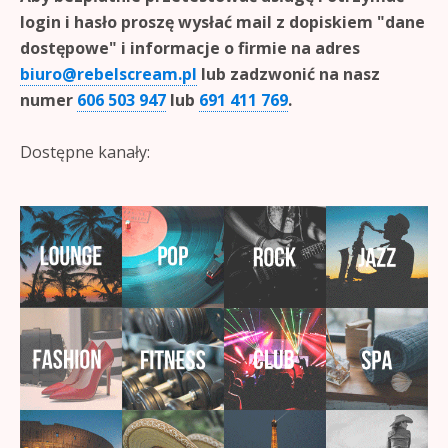
login i hasło proszę wysłać mail z dopiskiem "dane
dostępowe" i informacje o firmie na adres
biuro@rebelscream.pl
lub zadzwonić na nasz
numer
606 503 947
lub
691 411 769
.
Dostępne kanały: